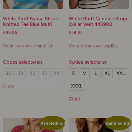
White Stuff Sansa Stripe
White Stuff Candice Stripe
Knitted Tee Blue Multi
Collar Vest 445903
€
69,95
€
59,95
Voeg toe aan verlanglijst
Voeg toe aan verlanglijst
Opties selecteren
Opties selecteren
36
S
36
38
40
42
44
S
M
L
XL
XXL
38
M
XXXL
Clear
40
L
Clear
42
XL
44
XXL
Aanbieding!
Aanbieding!
XXXL