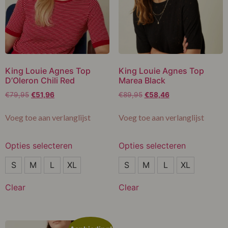
King Louie Agnes Top
King Louie Agnes Top
D’Oleron Chili Red
Marea Black
€
79,95
€
51,96
€
89,95
€
58,46
Voeg toe aan verlanglijst
Voeg toe aan verlanglijst
Opties selecteren
Opties selecteren
S
S
S
M
L
XL
S
M
L
XL
XL
M
Clear
Clear
L