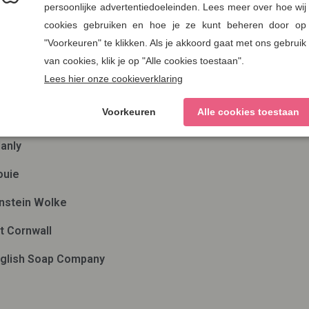
en
Nieuwsbrief
ae
Verzenden
man out of Ireland
ds Eye
anly
ouie
nstein Wolke
t Cornwall
glish Soap Company