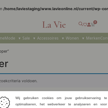
in
/home/laviestaging/www.lavieonline.nl/current/wp-c
La Vie
0
me
Mode
▾
Sale
▾
Accessoires
▾
Wonen
▾
Merken
Con
pper”
er
oekcriteria voldoen.