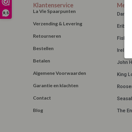
Klantenservice
Merk
La Vie Spaarpunten
9,5
Danef
Verzending & Levering
Eribé
Retourneren
Fisher
Bestellen
Irelan
Betalen
John H
Algemene Voorwaarden
King L
Garantie en klachten
Roose
Contact
Seasal
Blog
The En