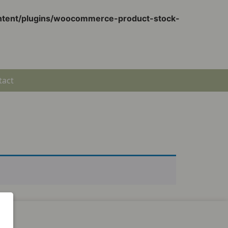
ontent/plugins/woocommerce-product-stock-
tact