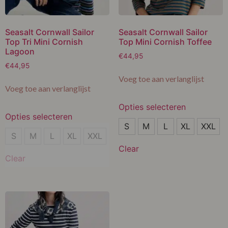
Seasalt Cornwall Sailor
Seasalt Cornwall Sailor
Top Tri Mini Cornish
Top Mini Cornish Toffee
Lagoon
€
44,95
€
44,95
Voeg toe aan verlanglijst
Voeg toe aan verlanglijst
Opties selecteren
Opties selecteren
S
S
M
L
XL
XXL
S
S
M
L
XL
XXL
M
Clear
M
Clear
L
L
XL
XL
XXL
XXL