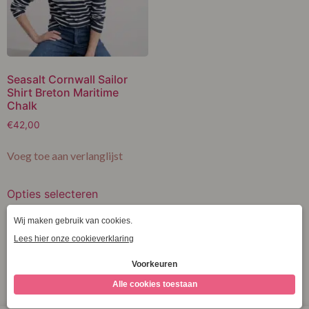
Seasalt Cornwall Sailor
Shirt Breton Maritime
Chalk
€
42,00
Voeg toe aan verlanglijst
Opties selecteren
S
S
M
L
XL
XXL
M
Clear
L
XL