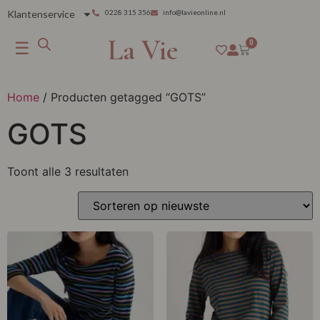
Klantenservice
0228 315 356
info@lavieonline.nl
La Vie
☰
0
Home
/ Producten getagged “GOTS”
GOTS
Toont alle 3 resultaten