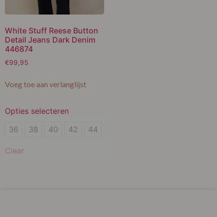
White Stuff Reese Button
Detail Jeans Dark Denim
446874
€
99,95
Voeg toe aan verlanglijst
Opties selecteren
36
36
38
40
42
44
38
Clear
40
42
44