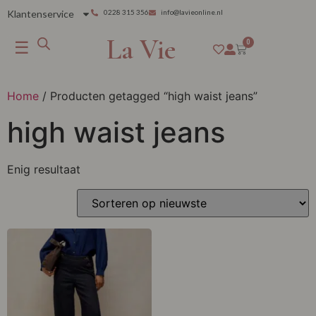
Klantenservice
0228 315 356
info@lavieonline.nl
La Vie
☰
0
Home
/ Producten getagged “high waist jeans”
high waist jeans
Enig resultaat