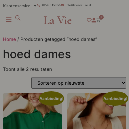
Klantenservice
0228 315 356
info@lavieonline.nl
La Vie
☰
0
Home
/ Producten getagged “hoed dames”
hoed dames
Toont alle 2 resultaten
Aanbieding!
Aanbieding!