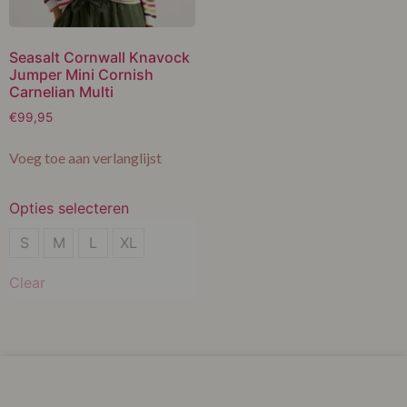
Seasalt Cornwall Knavock
Jumper Mini Cornish
Carnelian Multi
€
99,95
Voeg toe aan verlanglijst
Opties selecteren
S
S
M
L
XL
M
Clear
L
XL