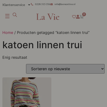
Klantenservice
0228 315 356
info@lavieonline.nl
La Vie
☰
0
Home
/ Producten getagged “katoen linnen trui”
katoen linnen trui
Enig resultaat