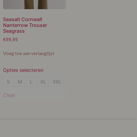
Seasalt Cornwall
Nanterrow Trouser
Seagrass
€
99,95
Voeg toe aan verlanglijst
Opties selecteren
M
S
M
L
XL
XXL
L
Clear
XL
XXL