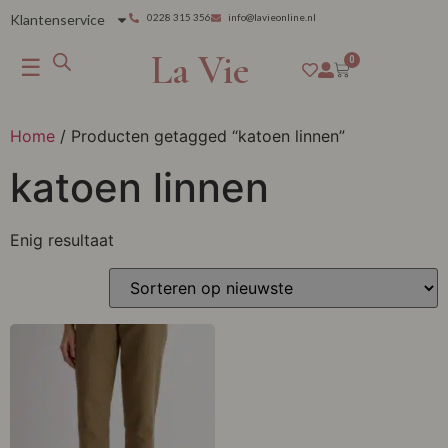
Klantenservice
0228 315 356
info@lavieonline.nl
La Vie
☰
0
Home
/ Producten getagged “katoen linnen”
katoen linnen
Enig resultaat