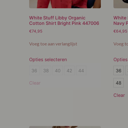
White Stuff Libby Organic
White 
Cotton Shirt Bright Pink 447006
Navy P
€
74,95
€
64,95
Voeg toe aan verlanglijst
Voeg to
Opties selecteren
Opties
36
36
36
38
40
42
44
36
38
38
48
Clear
40
40
Clear
42
42
44
44
46