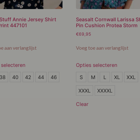
Stuff Annie Jersey Shirt
Seasalt Cornwall Larissa S
rint 447101
Pin Cushion Protea Storm
€
69,95
e aan verlanglijst
Voeg toe aan verlanglijst
 selecteren
Opties selecteren
S
38
40
42
44
46
S
M
L
XL
XXL
M
XXXL
XXXXL
L
Clear
XL
XXL
XXXL