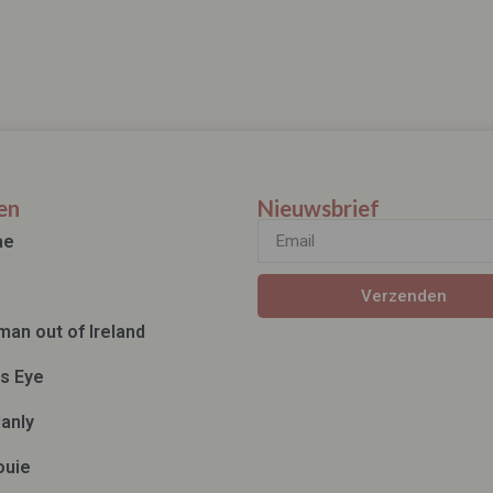
en
Nieuwsbrief
ae
Verzenden
man out of Ireland
ds Eye
anly
ouie