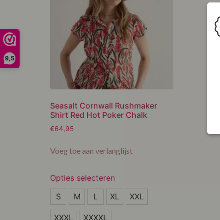
48
9,5
Seasalt Cornwall Rushmaker
Shirt Red Hot Poker Chalk
€
64,95
Voeg toe aan verlanglijst
Opties selecteren
S
S
M
L
XL
XXL
M
XXXL
XXXXL