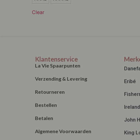
L
Clear
XL
XXL
XXXL
XXXXL
Klantenservice
Merk
La Vie Spaarpunten
Danef
Verzending & Levering
Eribé
Retourneren
Fisher
Bestellen
Irelan
Betalen
John H
Algemene Voorwaarden
King L