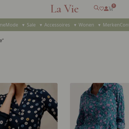
La Vie
0
me
Mode
▾
Sale
▾
Accessoires
▾
Wonen
▾
Merken
Con
e”