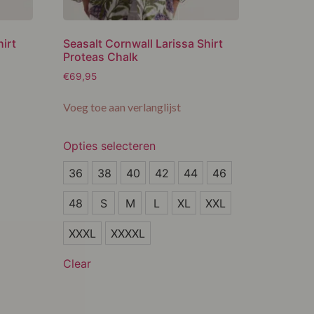
hirt
Seasalt Cornwall Larissa Shirt
Proteas Chalk
€
69,95
Voeg toe aan verlanglijst
Opties selecteren
S
36
38
40
42
44
46
M
48
S
M
L
XL
XXL
L
XXXL
XXXXL
XL
Clear
XXL
XXXL