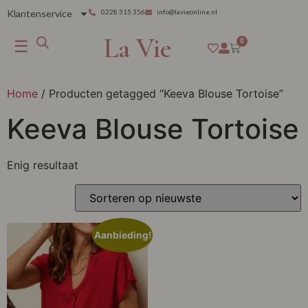
Klantenservice
0228 315 356
info@lavieonline.nl
La Vie
☰
0
Home
/ Producten getagged “Keeva Blouse Tortoise”
Keeva Blouse Tortoise
Enig resultaat
Aanbieding!