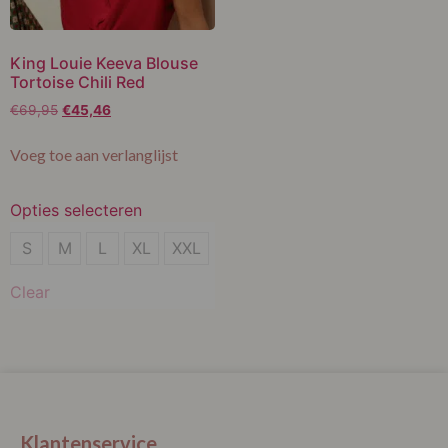
King Louie Keeva Blouse
Tortoise Chili Red
€
69,95
€
45,46
Voeg toe aan verlanglijst
Opties selecteren
S
S
M
L
XL
XXL
XL
Clear
XXL
Klantenservice