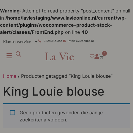
Warning
: Attempt to read property "post_content" on null
in
/home/laviestaging/www.lavieonline.nl/current/wp-
content/plugins/woocommerce-product-stock-
alert/classes/FrontEnd.php
on line
40
Klantenservice
0228 315 356
info@lavieonline.nl
La Vie
☰
0
Home
/ Producten getagged “King Louie blouse”
King Louie blouse
Geen producten gevonden die aan je
zoekcriteria voldoen.