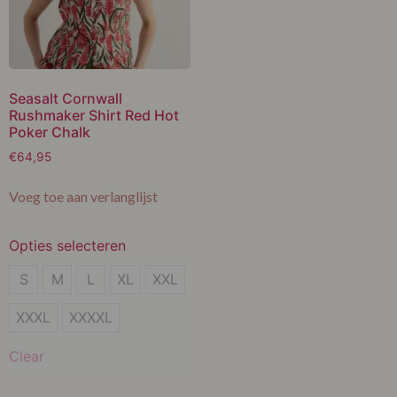
Seasalt Cornwall
Rushmaker Shirt Red Hot
Poker Chalk
€
64,95
Voeg toe aan verlanglijst
Opties selecteren
S
S
M
L
XL
XXL
M
XXXL
XXXXL
L
Clear
XL