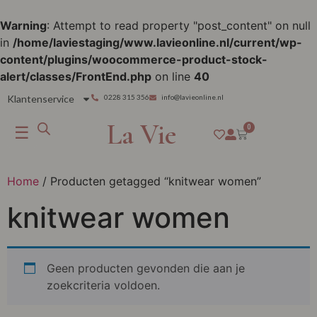
Warning
: Attempt to read property "post_content" on null
in
/home/laviestaging/www.lavieonline.nl/current/wp-
content/plugins/woocommerce-product-stock-
alert/classes/FrontEnd.php
on line
40
Klantenservice
0228 315 356
info@lavieonline.nl
La Vie
☰
0
Home
/ Producten getagged “knitwear women”
knitwear women
Geen producten gevonden die aan je
zoekcriteria voldoen.