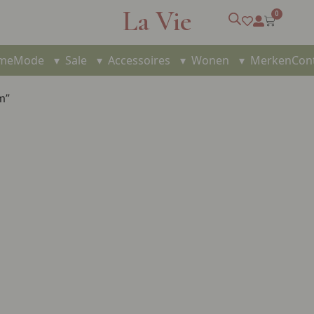
La Vie
0
me
Mode
▾
Sale
▾
Accessoires
▾
Wonen
▾
Merken
Con
m”