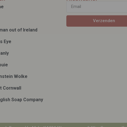
ae
Verzenden
man out of Ireland
ds Eye
anly
ouie
nstein Wolke
t Cornwall
glish Soap Company