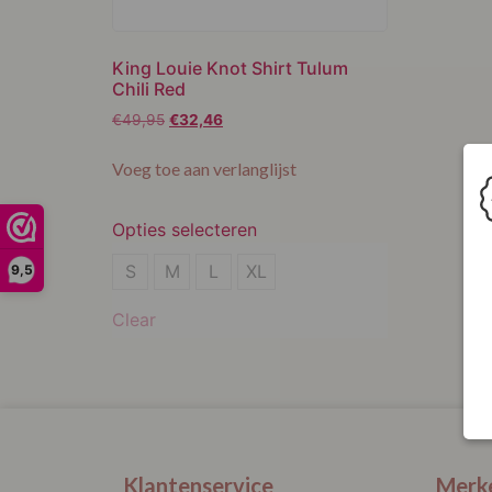
King Louie Knot Shirt Tulum
Chili Red
€
49,95
€
32,46
Voeg toe aan verlanglijst
Opties selecteren
S
S
M
L
XL
9,5
Clear
Klantenservice
Merk