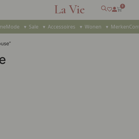
La Vie
0
me
Mode
▾
Sale
▾
Accessoires
▾
Wonen
▾
Merken
Con
ouse”
e