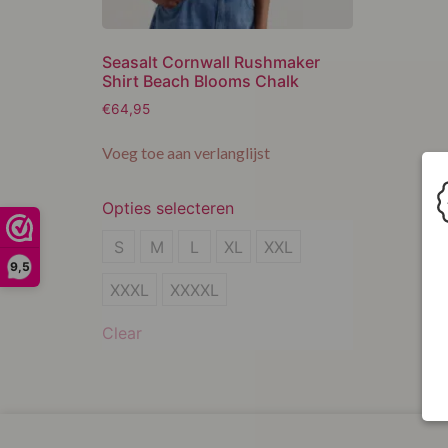
Seasalt Cornwall Rushmaker
Shirt Beach Blooms Chalk
€
64,95
Voeg toe aan verlanglijst
Opties selecteren
S
S
M
L
XL
XXL
9,5
M
XXXL
XXXXL
L
Clear
XL
XXL
XXXL