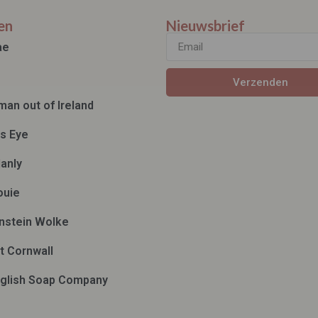
en
Nieuwsbrief
ae
Verzenden
man out of Ireland
ds Eye
anly
ouie
nstein Wolke
t Cornwall
glish Soap Company