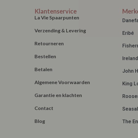
XXXXL
Klantenservice
Merk
La Vie Spaarpunten
Danef
Verzending & Levering
Eribé
Retourneren
Fisher
Bestellen
Irelan
Betalen
John H
Algemene Voorwaarden
King L
Garantie en klachten
Roose
Contact
Seasal
Blog
The En