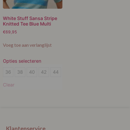
White Stuff Sansa Stripe
Knitted Tee Blue Multi
€
69,95
Voeg toe aan verlanglijst
Opties selecteren
36
36
38
40
42
44
38
Clear
40
42
44
Klantenservice