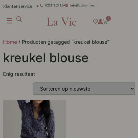
Klantenservice
0228 315 356
info@lavieonline.nl
La Vie
☰
0
Home
/ Producten getagged “kreukel blouse”
kreukel blouse
Enig resultaat