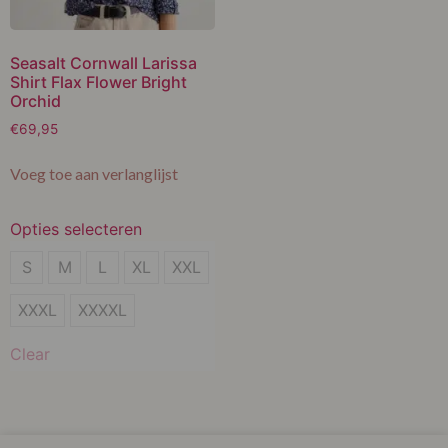
Seasalt Cornwall Larissa
Shirt Flax Flower Bright
Orchid
€
69,95
Voeg toe aan verlanglijst
Opties selecteren
S
S
M
L
XL
XXL
M
XXXL
XXXXL
L
Clear
XL
XXL