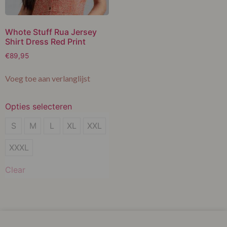
Whote Stuff Rua Jersey
Shirt Dress Red Print
€
89,95
Voeg toe aan verlanglijst
Opties selecteren
S
S
M
L
XL
XXL
M
XXXL
L
Clear
XL
XXL
XXXL