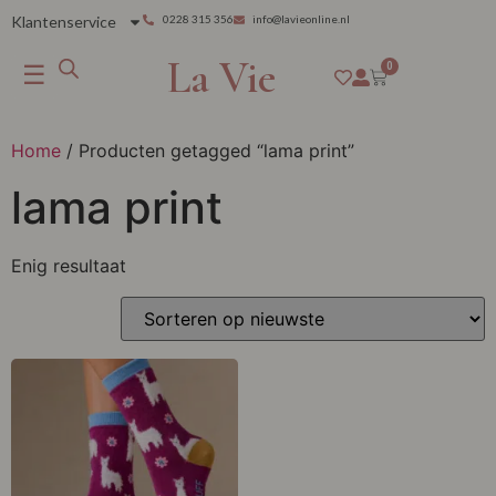
Klantenservice
0228 315 356
info@lavieonline.nl
La Vie
☰
0
Home
/ Producten getagged “lama print”
lama print
Enig resultaat