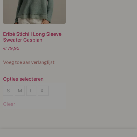
Eribé Stichill Long Sleeve
Sweater Caspian
€
179,95
Voeg toe aan verlanglijst
Opties selecteren
S
S
M
L
XL
M
Clear
L
XL