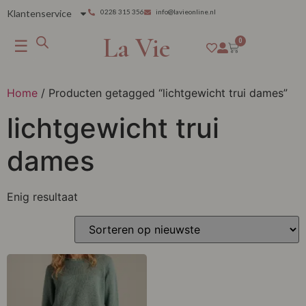
Klantenservice
0228 315 356
info@lavieonline.nl
La Vie
☰
0
Home
/ Producten getagged “lichtgewicht trui dames”
lichtgewicht trui
dames
Enig resultaat