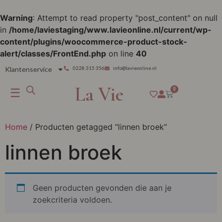
Warning
: Attempt to read property "post_content" on null
in
/home/laviestaging/www.lavieonline.nl/current/wp-
content/plugins/woocommerce-product-stock-
alert/classes/FrontEnd.php
on line
40
Klantenservice
0228 315 356
info@lavieonline.nl
La Vie
☰
0
Home
/ Producten getagged “linnen broek”
linnen broek
Geen producten gevonden die aan je
zoekcriteria voldoen.