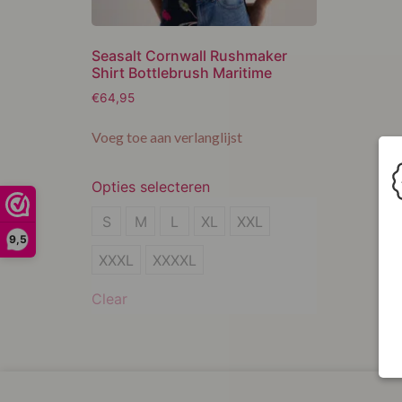
Seasalt Cornwall Rushmaker
Shirt Bottlebrush Maritime
€
64,95
Voeg toe aan verlanglijst
Opties selecteren
S
S
M
L
XL
XXL
9,5
M
XXXL
XXXXL
L
Clear
XL
XXL
XXXL