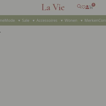
La Vie
0
me
Mode
▾
Sale
▾
Accessoires
▾
Wonen
▾
Merken
Con
”