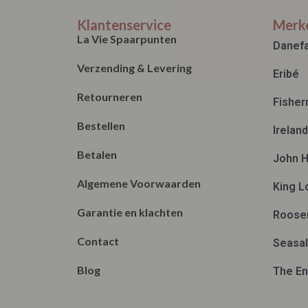
XXXXL
Klantenservice
Merk
La Vie Spaarpunten
Danef
Verzending & Levering
Eribé
Retourneren
Fisher
Bestellen
Irelan
Betalen
John H
Algemene Voorwaarden
King L
Garantie en klachten
Roose
Contact
Seasal
Blog
The En