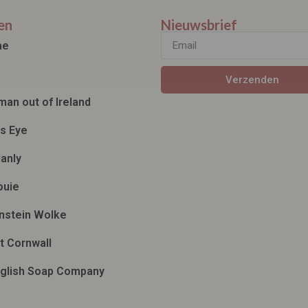
en
Nieuwsbrief
ae
Verzenden
man out of Ireland
ds Eye
anly
ouie
nstein Wolke
t Cornwall
glish Soap Company