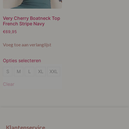
Very Cherry Boatneck Top
French Stripe Navy
€
69,95
Voeg toe aan verlanglijst
Opties selecteren
S
S
M
L
XL
XXL
M
Clear
L
XL
XXL
Klantenservice