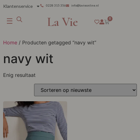
Klantenservice
0228 315 356
info@lavieonline.nl
La Vie
☰
0
Home
/ Producten getagged “navy wit”
navy wit
Enig resultaat