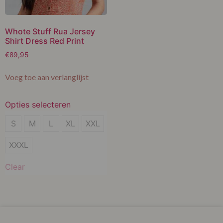
Whote Stuff Rua Jersey
Shirt Dress Red Print
€
89,95
Voeg toe aan verlanglijst
Opties selecteren
S
S
M
L
XL
XXL
M
XXXL
L
Clear
XL
XXL
XXXL