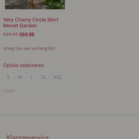
Very Cherry Circle Skirt
Monet Garden
€
99,95
€
64,96
Voeg toe aan verlanglijst
Opties selecteren
XXL
S
M
L
XL
XXL
Clear
Klantenservice