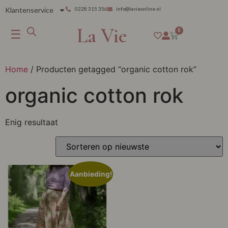
Klantenservice
0228 315 356
info@lavieonline.nl
La Vie
☰
0
Home
/ Producten getagged “organic cotton rok”
organic cotton rok
Enig resultaat
Aanbieding!