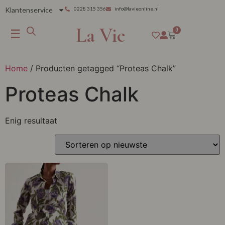
Klantenservice
0228 315 356
info@lavieonline.nl
La Vie
☰
0
Home
/ Producten getagged “Proteas Chalk”
Proteas Chalk
Enig resultaat