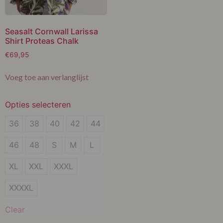
Seasalt Cornwall Larissa
Shirt Proteas Chalk
€
69,95
Voeg toe aan verlanglijst
Opties selecteren
S
36
38
40
42
44
M
46
48
S
M
L
L
XL
XXL
XXXL
XL
XXXXL
XXL
Clear
XXXL