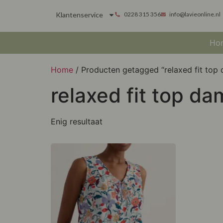
Klantenservice
0228 315 356
info@lavieonline.nl
Ho
Home
/ Producten getagged “relaxed fit top
relaxed fit top d
Enig resultaat