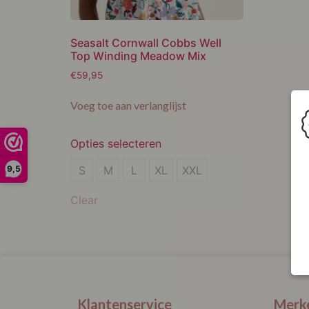
Seasalt Cornwall Cobbs Well
Top Winding Meadow Mix
€
59,95
Voeg toe aan verlanglijst
Opties selecteren
S
S
M
L
XL
XXL
9,5
M
Clear
L
XL
XXL
Klantenservice
Merk