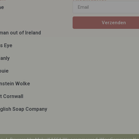
ae
Verzenden
man out of Ireland
ds Eye
anly
ouie
nstein Wolke
t Cornwall
glish Soap Company