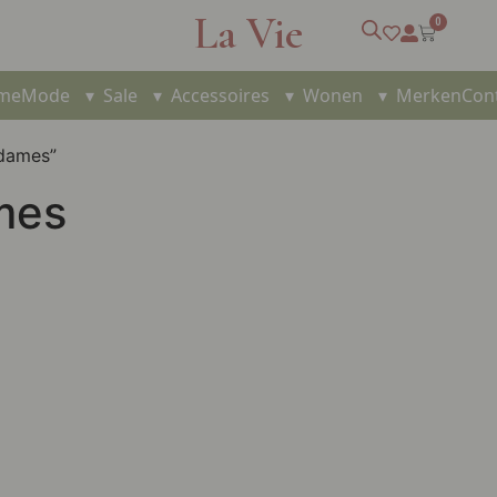
La Vie
0
me
Mode
▾
Sale
▾
Accessoires
▾
Wonen
▾
Merken
Con
 dames”
ames