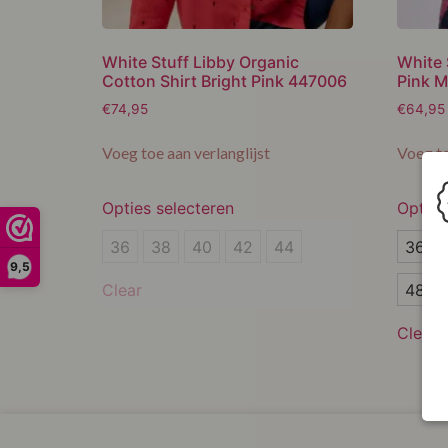
White Stuff Libby Organic
White 
Cotton Shirt Bright Pink 447006
Pink M
€
74,95
€
64,95
Voeg toe aan verlanglijst
Voeg to
Opties selecteren
Opties
36
36
36
38
40
42
44
36
9,5
38
38
48
Clear
40
40
Clear
42
42
44
44
46