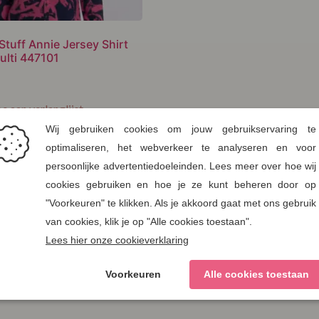
Stuff Annie Jersey Shirt
ulti 447101
e aan verlanglijst
 selecteren
38
40
42
44
46