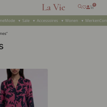
La Vie
0
me
Mode
▾
Sale
▾
Accessoires
▾
Wonen
▾
Merken
Con
mes”
s