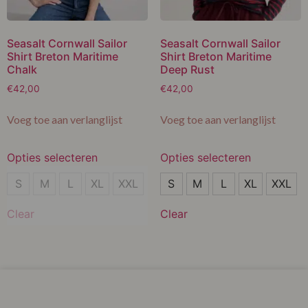
Seasalt Cornwall Sailor
Seasalt Cornwall Sailor
Shirt Breton Maritime
Shirt Breton Maritime
Chalk
Deep Rust
€
42,00
€
42,00
Voeg toe aan verlanglijst
Voeg toe aan verlanglijst
Opties selecteren
Opties selecteren
S
S
S
M
L
XL
XXL
S
M
L
XL
XXL
M
M
Clear
Clear
L
L
XL
XL
XXL
XXL