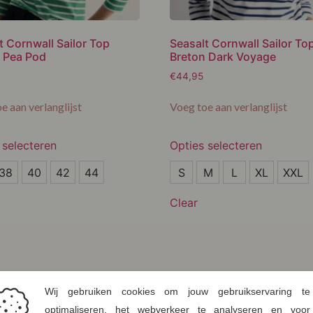
t Cornwall Sailor Top
Seasalt Cornwall Sailor To
 Pea Pod
Breton Dark Voyage
€
44,95
e aan verlanglijst
Voeg toe aan verlanglijst
 selecteren
Opties selecteren
S
38
40
42
44
S
M
L
XL
XXL
M
Clear
L
XL
XXL