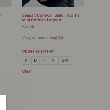
p
Seasalt Cornwall Sailor Top Tri
Mini Cornish Lagoon
€
44,95
Voeg toe aan verlanglijst
Opties selecteren
S
S
M
L
XL
XXL
M
Clear
L
XL
XXL