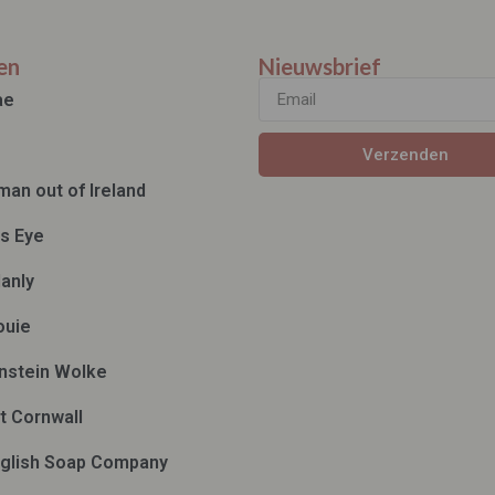
en
Nieuwsbrief
ae
Verzenden
man out of Ireland
ds Eye
anly
ouie
nstein Wolke
t Cornwall
glish Soap Company