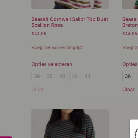
Seasalt Cornwall Sailor Top Duet
Seasal
Scallion Rosa
Breton
€
44,95
€
44,95
Voeg toe aan verlanglijst
Voeg to
Opties selecteren
Opties
36
36
36
38
40
42
44
36
38
38
Clear
Clear
40
40
42
42
44
44