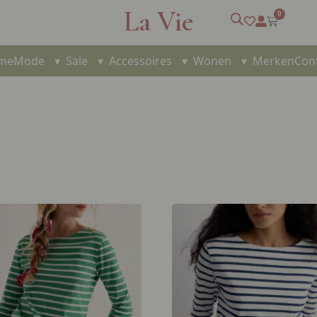
La Vie
0
me
Mode
▾
Sale
▾
Accessoires
▾
Wonen
▾
Merken
Con