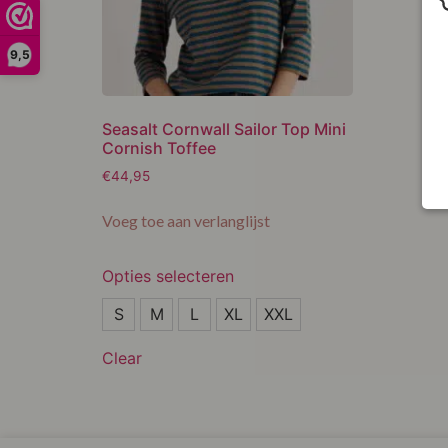
9,5
Seasalt Cornwall Sailor Top Mini
Cornish Toffee
€
44,95
Voeg toe aan verlanglijst
Opties selecteren
S
S
M
L
XL
XXL
M
Clear
L
XL