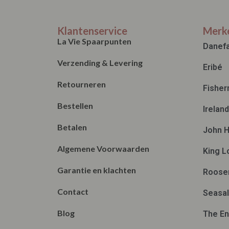
XXL
Klantenservice
Merk
La Vie Spaarpunten
Danef
Verzending & Levering
Eribé
Retourneren
Fisher
Bestellen
Irelan
Betalen
John H
Algemene Voorwaarden
King L
Garantie en klachten
Roose
Contact
Seasal
Blog
The En