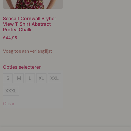
Seasalt Cornwall Bryher
View T-Shirt Abstract
Protea Chalk
€
44,95
Voeg toe aan verlanglijst
Opties selecteren
S
S
M
L
XL
XXL
M
XXXL
L
Clear
XL
XXL