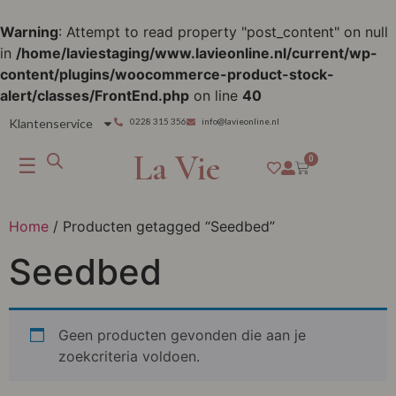
Warning
: Attempt to read property "post_content" on null
in
/home/laviestaging/www.lavieonline.nl/current/wp-
content/plugins/woocommerce-product-stock-
alert/classes/FrontEnd.php
on line
40
Klantenservice
0228 315 356
info@lavieonline.nl
La Vie
☰
0
Home
/ Producten getagged “Seedbed”
Seedbed
Geen producten gevonden die aan je
zoekcriteria voldoen.