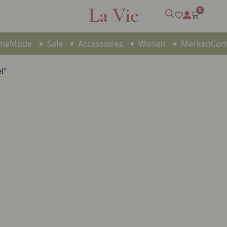
La Vie
0
me
Mode
▾
Sale
▾
Accessoires
▾
Wonen
▾
Merken
Con
l”