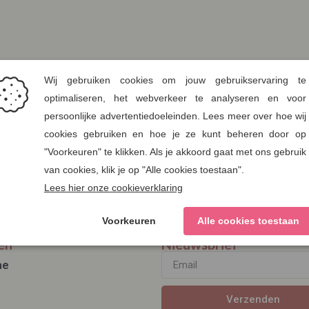
en
Nieuwsbrief
ae
Verzenden