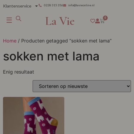
Klantenservice
0228 315 356
info@lavieonline.nl
La Vie
☰
0
Home
/ Producten getagged “sokken met lama”
sokken met lama
Enig resultaat