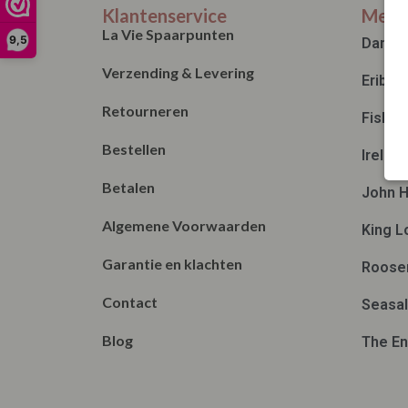
Klantenservice
Merk
La Vie Spaarpunten
9,5
Danef
Verzending & Levering
Eribé
Retourneren
Fisher
Bestellen
Irelan
Betalen
John H
Algemene Voorwaarden
King L
Garantie en klachten
Roose
Contact
Seasal
Blog
The En