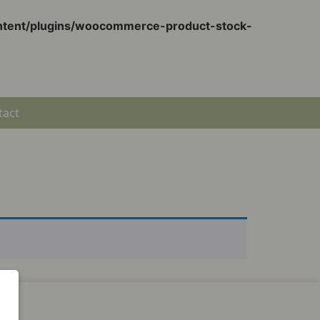
ontent/plugins/woocommerce-product-stock-
tact