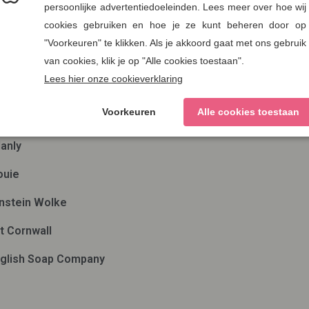
en
Nieuwsbrief
ae
Verzenden
man out of Ireland
ds Eye
anly
ouie
nstein Wolke
t Cornwall
glish Soap Company