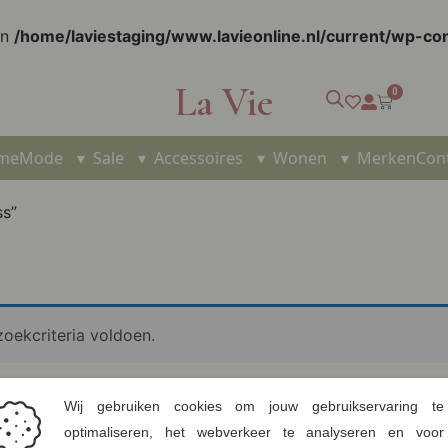
in
/home/laviestaging/www.lavieonline.nl/current/wp-c
La Vie
0
me
Mode
▾
Sale
▾
Accessoires
▾
Wonen
▾
Merken
Con
ss”
oekcriteria voldoen.