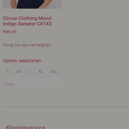
Circus Clothing Mood
Indigo Sweater CK143
€
89,95
Voeg toe aan verlanglijst
Opties selecteren
S
S
M
L
XL
XXL
M
Clear
L
XL
XXL
Klantenservice