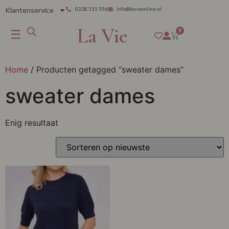
Klantenservice
0228 315 356
info@lavieonline.nl
La Vie
☰
0
Home
/ Producten getagged “sweater dames”
sweater dames
Enig resultaat