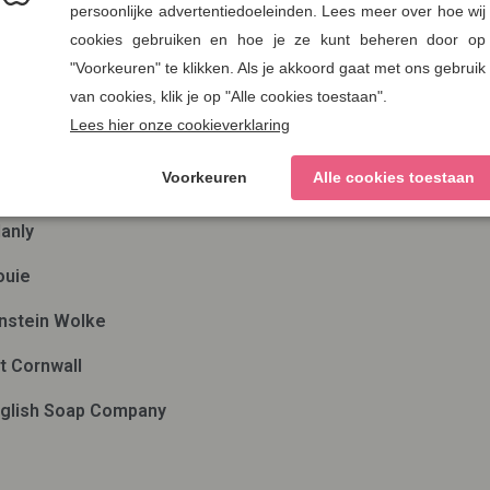
en
Nieuwsbrief
ae
Verzenden
man out of Ireland
ds Eye
anly
ouie
nstein Wolke
t Cornwall
glish Soap Company