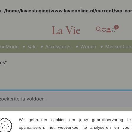
in
/home/laviestaging/www.lavieonline.nl/current/wp-c
La Vie
0
me
Mode
▾
Sale
▾
Accessoires
▾
Wonen
▾
Merken
Con
es”
oekcriteria voldoen.