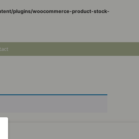
ontent/plugins/woocommerce-product-stock-
tact