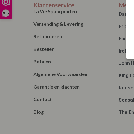
Klantenservice
Merk
La Vie Spaarpunten
9,5
Danef
Verzending & Levering
Eribé
Retourneren
Fisher
Bestellen
Irelan
Betalen
John H
Algemene Voorwaarden
King L
Garantie en klachten
Roose
Contact
Seasal
Blog
The En