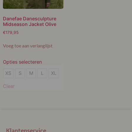
Danefae Danesculpture
Midseason Jacket Olive
€
179,95
Voeg toe aan verlanglijst
Opties selecteren
XS
XS
S
M
L
XL
S
Clear
M
L
XL
Klantenservice