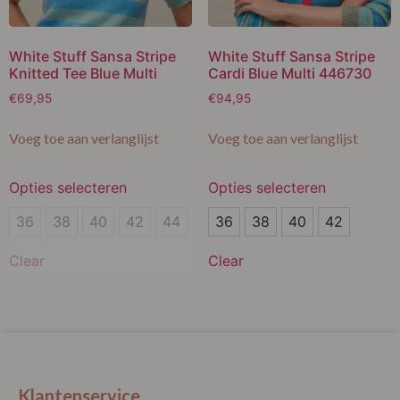
White Stuff Sansa Stripe
White Stuff Sansa Stripe
Knitted Tee Blue Multi
Cardi Blue Multi 446730
€
69,95
€
94,95
Voeg toe aan verlanglijst
Voeg toe aan verlanglijst
Opties selecteren
Opties selecteren
36
36
36
38
40
42
44
36
38
40
42
38
38
Clear
Clear
40
40
42
42
44
Klantenservice