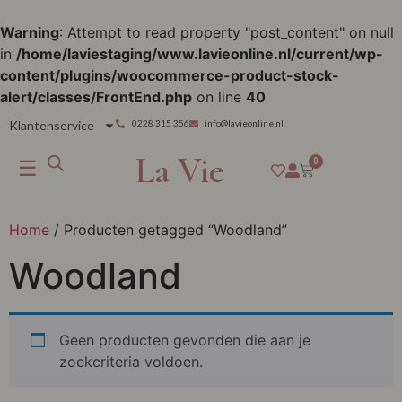
Warning
: Attempt to read property "post_content" on null
in
/home/laviestaging/www.lavieonline.nl/current/wp-
content/plugins/woocommerce-product-stock-
alert/classes/FrontEnd.php
on line
40
Klantenservice
0228 315 356
info@lavieonline.nl
La Vie
☰
0
Home
/ Producten getagged “Woodland”
Woodland
Geen producten gevonden die aan je
zoekcriteria voldoen.