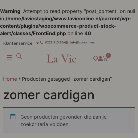
Warning
: Attempt to read property "post_content" on null
in
/home/laviestaging/www.lavieonline.nl/current/wp-
content/plugins/woocommerce-product-stock-
alert/classes/FrontEnd.php
on line
40
Klantenservice
0228 315 356
info@lavieonline.nl
La Vie
☰
0
Home
/ Producten getagged “zomer cardigan”
zomer cardigan
Geen producten gevonden die aan je
zoekcriteria voldoen.