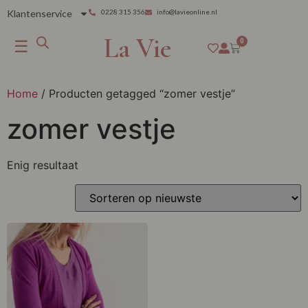
Klantenservice
0228 315 356
info@lavieonline.nl
La Vie
☰
0
Home
/ Producten getagged “zomer vestje”
zomer vestje
Enig resultaat