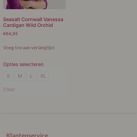
Seasalt Cornwall Vanessa
Cardigan Wild Orchid
€
64,95
Voeg toe aan verlanglijst
Opties selecteren
S
S
M
L
XL
M
Clear
L
XL
Klantenservice