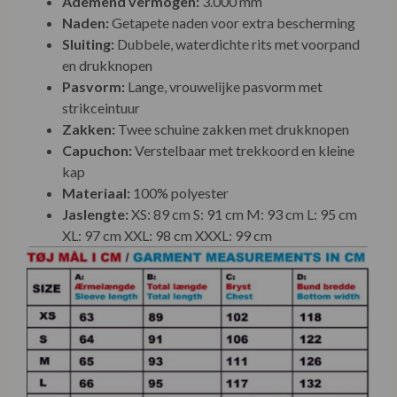
Ademend vermogen:
3.000 mm
Naden:
Getapete naden voor extra bescherming
Sluiting:
Dubbele, waterdichte rits met voorpand
en drukknopen
Pasvorm:
Lange, vrouwelijke pasvorm met
strikceintuur
Zakken:
Twee schuine zakken met drukknopen
Capuchon:
Verstelbaar met trekkoord en kleine
kap
Materiaal:
100% polyester
Jaslengte:
XS: 89 cm S: 91 cm M: 93 cm L: 95 cm
XL: 97 cm XXL: 98 cm XXXL: 99 cm