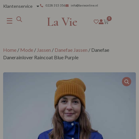
Klantenservice
0228 315 356
info@lavieonline.nl
La Vie
☰
0
Home
/
Mode
/
Jassen
/
Danefae Jassen
/ Danefae
Danerainlover Raincoat Blue Purple