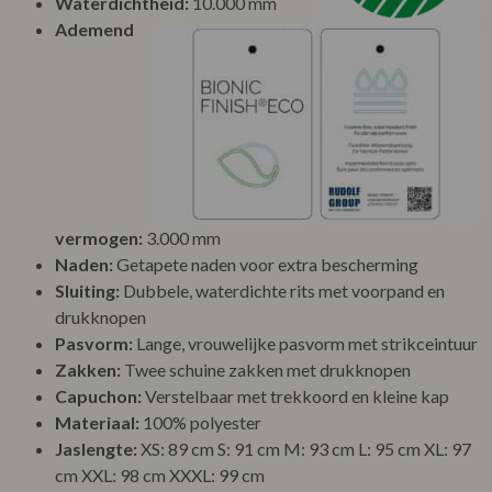
Waterdichtheid:
10.000 mm
Ademend
vermogen:
3.000 mm
Naden:
Getapete naden voor extra bescherming
Sluiting:
Dubbele, waterdichte rits met voorpand en
drukknopen
Pasvorm:
Lange, vrouwelijke pasvorm met strikceintuur
Zakken:
Twee schuine zakken met drukknopen
Capuchon:
Verstelbaar met trekkoord en kleine kap
Materiaal:
100% polyester
Jaslengte:
XS: 89 cm S: 91 cm M: 93 cm L: 95 cm XL: 97
cm XXL: 98 cm XXXL: 99 cm