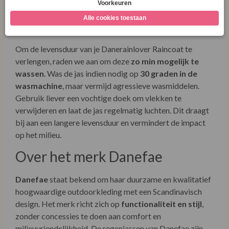
Product Care Danerainlover
Raincoat Blue Purple
Om de levensduur van je Danerainlover Raincoat te
verlengen, raden we aan om deze
zo min mogelijk te
wassen
. Was de jas indien nodig op
30 graden in de
wasmachine
, maar vermijd agressieve wasmiddelen.
Gebruik liever een vochtige doek om vlekken te
verwijderen en laat de jas regelmatig luchten. Dit draagt
bij aan een langere levensduur en vermindert de impact
op het milieu.
Over het merk Danefae
Danefae
staat bekend om haar duurzame en kwalitatief
hoogwaardige outdoorkleding met een Scandinavisch
design. Het merk richt zich op
functionaliteit en stijl
,
zonder concessies te doen aan comfort en
milieuvriendelijkheid. De regenjassen van Danefae zijn