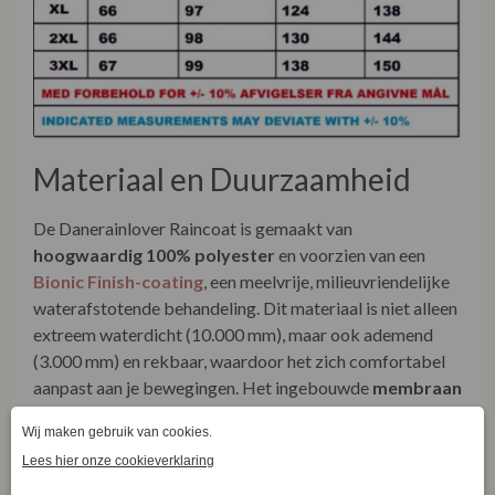
Materiaal en Duurzaamheid
De Danerainlover Raincoat is gemaakt van
hoogwaardig 100% polyester
en voorzien van een
Bionic Finish-coating
, een meelvrije, milieuvriendelijke
waterafstotende behandeling. Dit materiaal is niet alleen
extreem waterdicht (10.000 mm), maar ook ademend
(3.000 mm) en rekbaar, waardoor het zich comfortabel
aanpast aan je bewegingen. Het ingebouwde
membraan
op de rug
en de
getapete naden
zorgen ervoor dat er
geen water kan binnendringen, terwijl de jas toch lucht
doorlaat voor optimaal draagcomfort.