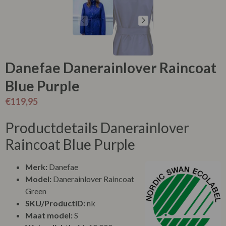
Danefae Danerainlover Raincoat
Blue Purple
€
119,95
Productdetails Danerainlover
Raincoat Blue Purple
Merk:
Danefae
Model:
Danerainlover Raincoat
Green
SKU/ProductID:
nk
Maat model:
S