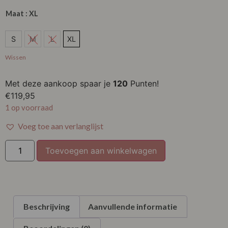
Maat
: XL
S
S
M
L
XL
M
Wissen
L
Met deze aankoop spaar je
120
Punten!
XL
€
119,95
1 op voorraad
Voeg toe aan verlanglijst
Toevoegen aan winkelwagen
Beschrijving
Aanvullende informatie