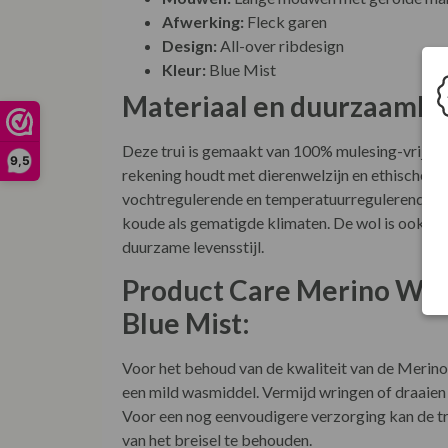
Afwerking:
Fleck garen
Design:
All-over ribdesign
Kleur:
Blue Mist
Materiaal en duurzaamhe
Deze trui is gemaakt van 100% mulesing-vrije 
9,5
staat bekend om zijn ademende, vochtreguleren
De wol is ook volledig biologisch afbreekbaar, 
Product Care Merino Wool
Voor het behoud van de kwaliteit van de Merin
een mild wasmiddel. Vermijd wringen of draaien 
Voor een nog eenvoudigere verzorging kan de tr
van het breisel te behouden.
Over Fisherman Out Of Ir
Fisherman Out Of Ireland is een gerenommeerd I