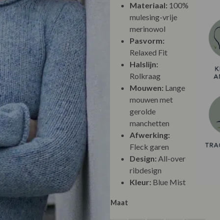
Materiaal:
100%
mulesing-vrije
merinowol
Pasvorm:
Relaxed Fit
Halslijn:
Rolkraag
Mouwen:
Lange
mouwen met
gerolde
manchetten
Afwerking:
Fleck garen
Design:
All-over
ribdesign
Kleur:
Blue Mist
Maat