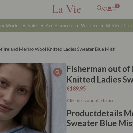
La Vie
0
me
Mode
▾
Sale
▾
Accessoires
▾
Wonen
▾
Merken
Con
of Ireland Merino Wool Knitted Ladies Sweater Blue Mist
Fisherman out of
Knitted Ladies Sw
€
189,95
Klik hier voor alle truien.
Productdetails M
Sweater Blue Mis