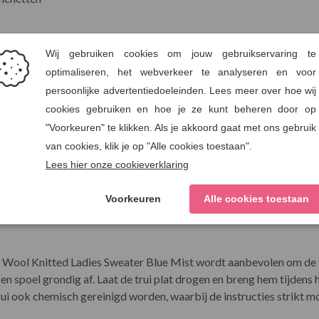
id:
merinowol, wat betekent dat het productieproces rekening houdt m
de en temperatuurregulerende eigenschappen, waardoor het perfec
wat bijdraagt aan een duurzame levensstijl.
 Knitted Ladies Sweater Blue Mist
o Wool Knitted Ladies Sweater Blue Mist wordt aanbevolen om de t
en spoel grondig af. Laat de trui plat drogen en breng hem tijdens
ui ook chemisch gereinigd worden, waarbij de instructies strikt 
eland:
ers merk uit Donegal, dat bekend staat om zijn prachtige gebreid