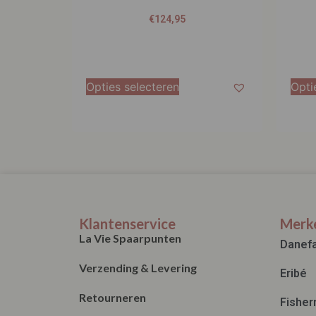
Opties selecteren
Opti
Klantenservice
Merk
La Vie Spaarpunten
Danef
Verzending & Levering
Eribé
Retourneren
Fisher
Bestellen
Irelan
Betalen
John H