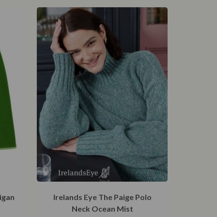
digan
Irelands Eye The Paige Polo
Neck Ocean Mist
€
199,95