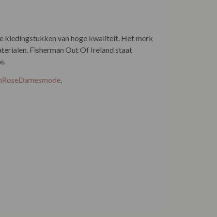
erialen. Fisherman Out Of Ireland staat
e.
EnRoseDamesmode
.