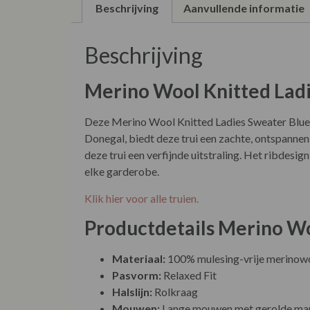
Beschrijving
Aanvullende informatie
Beschrijving
Merino Wool Knitted Ladi
Deze Merino Wool Knitted Ladies Sweater Blue M
Donegal, biedt deze trui een zachte, ontspanne
deze trui een verfijnde uitstraling. Het ribdesi
elke garderobe.
Klik hier voor alle truien.
Productdetails Merino Wo
Materiaal:
100% mulesing-vrije merinow
Pasvorm:
Relaxed Fit
Halslijn:
Rolkraag
Mouwen:
Lange mouwen met gerolde ma