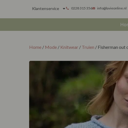
Klantenservice
0228 315 356
info@lavieonline.nl
Ho
Home
/
Mode
/
Knitwear
/
Truien
/ Fisherman out 