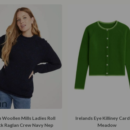
 Woollen Mills Ladies Roll
Irelands Eye Killiney Car
k Raglan Crew Navy Nep
Meadow
€
124,95
€
129,95