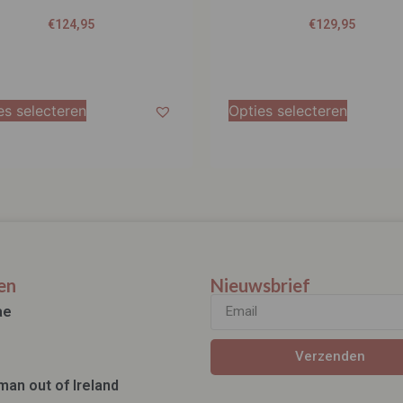
es selecteren
Opties selecteren
en
Nieuwsbrief
ae
Verzenden
man out of Ireland
ds Eye
anly