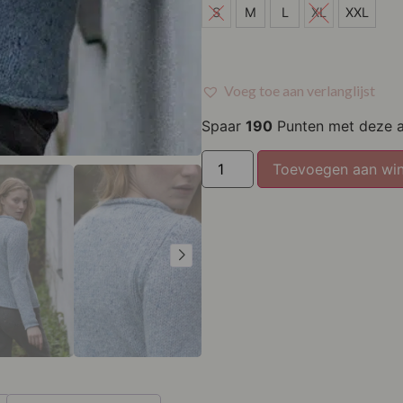
M
S
M
L
XL
XXL
L
XXL
Voeg toe aan verlanglijst
Spaar
190
Punten met deze 
Toevoegen aan wi