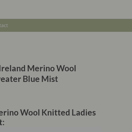
tact
 Ireland Merino Wool
eater Blue Mist
erino Wool Knitted Ladies
t: