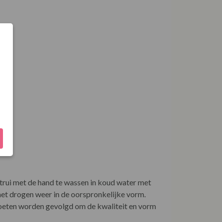
et dierenwelzijn en ethische normen. Merinowol
t is voor zowel koude als gematigde klimaten.
:
rui met de hand te wassen in koud water met
 het drogen weer in de oorspronkelijke vorm.
moeten worden gevolgd om de kwaliteit en vorm
e kledingstukken van hoge kwaliteit. Het merk