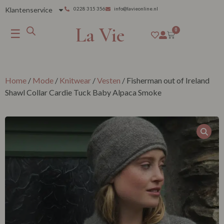
Klantenservice
0228 315 356
info@lavieonline.nl
La Vie
☰
0
Home
/
Mode
/
Knitwear
/
Vesten
/ Fisherman out of Ireland
Shawl Collar Cardie Tuck Baby Alpaca Smoke