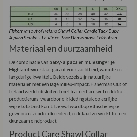
Materiaal en duurzaamheid
De combinatie van
baby-alpaca
en
mulesingvrije
Highland-wol
staat garant voor zachtheid, warmte en
langdurige kwaliteit. Beide vezels zijn natuurlijke
materialen met een lage milieu-impact. Fisherman Out of
Ireland werkt uitsluitend met traceerbare wol en kleine
productieruns, waardoor elk kledingstuk op eerlijke
wijze tot stand komt. De wol wordt op ethische wijze
gewonnen, zonder dierenleed, en lokaal verwerkt tot een
duurzaam eindproduct.
Product Care Shawl Collar
Cardie Tuck Baby Alpaca
Smoke
• Handwas in lauw water met wolwasmiddel (liever niet
wassen en alleen uithangen in de mist, of gewoon een