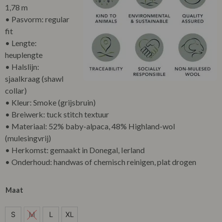
1,78 m
• Pasvorm: regular
fit
• Lengte:
heuplengte
• Halslijn:
sjaalkraag (shawl
collar)
• Kleur: Smoke (grijsbruin)
• Breiwerk: tuck stitch textuur
• Materiaal: 52% baby-alpaca, 48% Highland-wol
(mulesingvrij)
• Herkomst: gemaakt in Donegal, Ierland
• Onderhoud: handwas of chemisch reinigen, plat drogen
Maat
S
S
M
L
XL