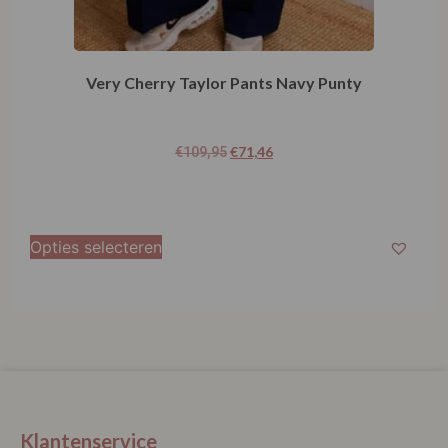
€
71,46
€
109,95
Opties selecteren
Klantenservice
La Vie Spaarpunten
Verzending & Levering
Retourneren
Bestellen