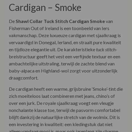
Cardigan – Smoke
De
Shawl Collar Tuck Stitch Cardigan Smoke
van
Fisherman Out of Ireland is een toonbeeld van Iers
vakmanschap. Deze luxueuze cardigan met sjaalkraag is
vervaardigd in Donegal, Ierland, en straalt pure kwaliteit
en tijdloze elegantie uit. De karakteristieke
tuck stitch
-
breistructuur geeft het vest een verfijnde textuur en een
ambachtelijke uitstraling, terwijl de zachte blend van
baby-alpaca en Highland-wol zorgt voor uitzonderlijk
draagcomfort.
De cardigan heeft een warme, grijsbruine ‘Smoke’-tint die
zich moeiteloos laat combineren met jeans, chino’s of
over een jurk. De royale sjaalkraag voegt een vleugje
nonchalante klasse toe, terwijl de pasvorm comfortabel
blijft dankzij de natuurlijke stretch van de wolmix. Dit is
een investering in kwaliteit: een kledingstuk dat niet
alleen vandaag mooi is, maar ook jarenlang zijn charme