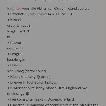
Klik
hier
voor alle Fisherman Out of Ireland vesten.
• ProductID / SKU: SM114B 03 SMOKE
• Model draagt: maat S, lengte ca. 1,78 m
• Pasvorm: regular fit
• Lengte: heuplengte
• Halslijn: sjaalkraag (shawl collar)
• Kleur: Smoke (grijsbruin)
• Breiwerk: tuck stitch textuur
• Materiaal: 52% baby-alpaca, 48% Highland-wol
(mulesingvrij)
• Herkomst: gemaakt in Donegal, Ierland
• Onderhoud: handwas of chemisch reinigen, plat drogen
Fisherman out of Ireland Shawl Collar Cardie Tuck Baby
Alpaca Smoke – La Vie en Rose Damesmode Enkhuizen