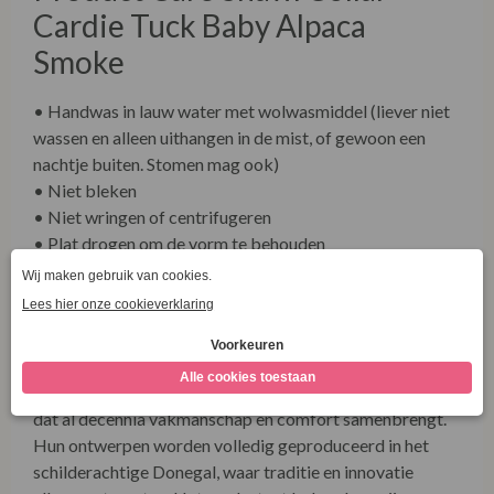
nachtje buiten. Stomen mag ook)
• Niet bleken
• Niet wringen of centrifugeren
• Plat drogen om de vorm te behouden
• Indien nodig, chemisch reinigen
• Strijken op lage temperatuur met doek
Fisherman Out of Ireland
Fisherman Out of Ireland is een authentiek Iers breimerk
dat al decennia vakmanschap en comfort samenbrengt.
Hun ontwerpen worden volledig geproduceerd in het
schilderachtige Donegal, waar traditie en innovatie
elkaar ontmoeten. Het merk staat bekend om zijn
gebruik van natuurlijke garens, moderne breipatronen en
een tijdloze uitstraling. Elk stuk is een eerbetoon aan
Ierse kwaliteit – duurzaam, stijlvol en gemaakt om
generaties mee te gaan.
Ontdek meer over onze winkel én onze duurzame