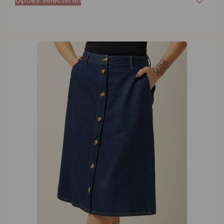
King Louie Marie Skirt Onyx Denim Deep Blue
€
99,95