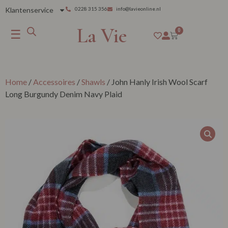
Klantenservice
0228 315 356
info@lavieonline.nl
La Vie
☰
0
Home
/
Accessoires
/
Shawls
/ John Hanly Irish Wool Scarf
Long Burgundy Denim Navy Plaid