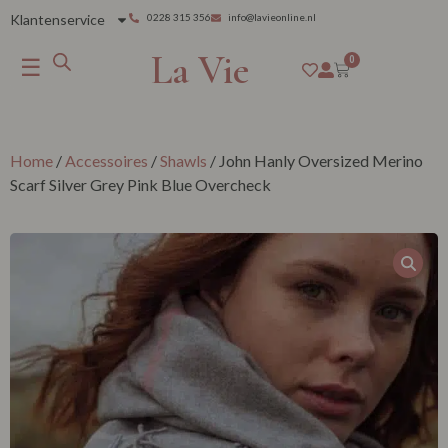
Klantenservice
0228 315 356
info@lavieonline.nl
La Vie
☰
0
Home
/
Accessoires
/
Shawls
/ John Hanly Oversized Merino
Scarf Silver Grey Pink Blue Overcheck