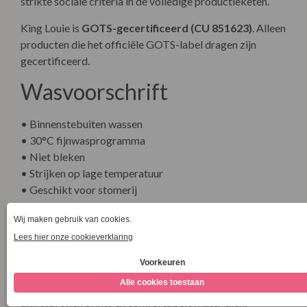
strikte sociale criteria in de volledige productieketen.
King Louie is
GOTS-gecertificeerd (CU 851623)
. Alleen
producten die het officiële GOTS-label dragen zijn
gecertificeerd.
Wasvoorschrift
• Binnenstebuiten wassen
• 30°C fijnwasprogramma
• Niet bleken
• Strijken op lage temperatuur
• Geschikt voor stomerij
• Niet in de droger
• Plat laten drogen
King Louie
King Louie staat bekend om vrouwelijke silhouetten,
uitgesproken prints en comfortabele materialen.