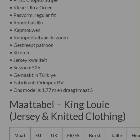
• Kleur: Ultra Green
• Pasvorm: regular fit
• Ronde halslijn
• Kapmouwen
• Knoopdetail aan de zoom
• Gestreept patroon
• Stretch
• Jersey kwaliteit
• Seizoen: S26
• Gemaakt in Türkiye
• Fabrikant: Orimpex BV
• Ons model is 1,77 m en draagt maat S
Maattabel – King Louie
(Jersey & Knitted Clothing)
Maat
EU
UK
FR/ES
Borst
Taille
Heu