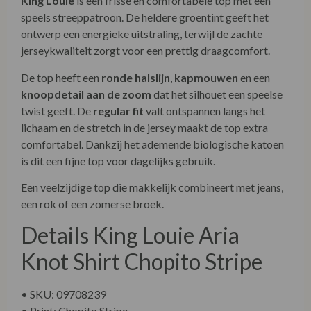
King Louie
is een frisse en comfortabele top met een
speels streeppatroon. De heldere groentint geeft het
ontwerp een energieke uitstraling, terwijl de zachte
jerseykwaliteit zorgt voor een prettig draagcomfort.
De top heeft een
ronde halslijn
,
kapmouwen
en een
knoopdetail aan de zoom
dat het silhouet een speelse
twist geeft. De
regular fit
valt ontspannen langs het
lichaam en de stretch in de jersey maakt de top extra
comfortabel. Dankzij het ademende biologische katoen
is dit een fijne top voor dagelijks gebruik.
Een veelzijdige top die makkelijk combineert met jeans,
een rok of een zomerse broek.
Details King Louie Aria
Knot Shirt Chopito Stripe
• SKU: 09708239
• Print: Chopito Stripe