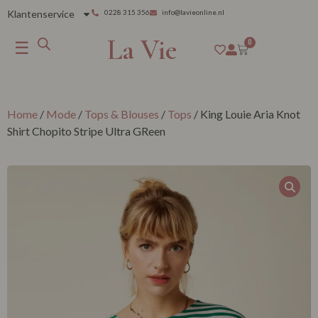
Klantenservice
0228 315 356
info@lavieonline.nl
La Vie
☰
0
Home
/
Mode
/
Tops & Blouses
/
Tops
/ King Louie Aria Knot
Shirt Chopito Stripe Ultra GReen