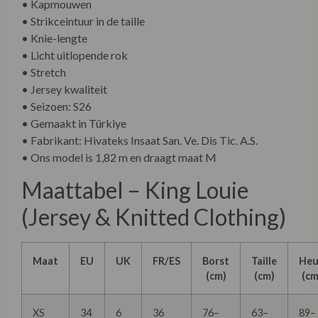
• Kapmouwen
• Strikceintuur in de taille
• Knie-lengte
• Licht uitlopende rok
• Stretch
• Jersey kwaliteit
• Seizoen: S26
• Gemaakt in Türkiye
• Fabrikant: Hivateks Insaat San. Ve. Dis Tic. A.S.
• Ons model is 1,82 m en draagt maat M
Maattabel – King Louie
(Jersey & Knitted Clothing)
Maat
EU
UK
FR/ES
Borst
Taille
Heu
(cm)
(cm)
(cm
XS
34
6
36
76–
63–
89–