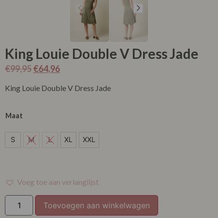
King Louie Double V Dress Jade
€
99,95
€
64,96
King Louie Double V Dress Jade
Maat
S
S
M
L
XL
XXL
XL
XXL
Voeg toe aan verlanglijst
Toevoegen aan winkelwagen