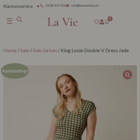
Klantenservice
0228 315 356
info@lavieonline.nl
La Vie
☰
0
Home
/
Sale
/
Sale Jurken
/ King Louie Double V Dress Jade
Aanbieding!