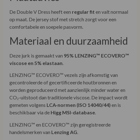
De Double V Dress heeft een
regular fit
en valt normaal
op maat. De jersey stof met stretch zorgt voor een
comfortabele en soepele pasvorm.
Materiaal en duurzaamheid
Deze jurk is gemaakt van
95% LENZING™ ECOVERO™
viscose en 5% elastaan
.
LENZING™ ECOVERO™ vezels zijn afkomstig van
gecontroleerde of gecertificeerde houtbronnen en
worden geproduceerd met aanzienlijk minder water en
CO₂-uitstoot dan traditionele viscose. De impact wordt
gemeten volgens
LCA-normen (ISO 14040/44)
en is
beschikbaar via de
Higg MSI-database
.
LENZING™ en ECOVERO™ zijn geregistreerde
handelsmerken van
Lenzing AG
.