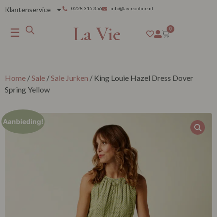
Klantenservice
0228 315 356
info@lavieonline.nl
La Vie
☰
0
Home
/
Sale
/
Sale Jurken
/ King Louie Hazel Dress Dover
Spring Yellow
Aanbieding!