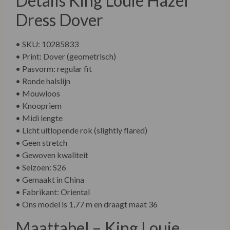
Details King Louie Hazel
Dress Dover
• SKU: 10285833
• Print: Dover (geometrisch)
• Pasvorm: regular fit
• Ronde halslijn
• Mouwloos
• Knoopriem
• Midi lengte
• Licht uitlopende rok (slightly flared)
• Geen stretch
• Gewoven kwaliteit
• Seizoen: S26
• Gemaakt in China
• Fabrikant: Oriental
• Ons model is 1,77 m en draagt maat 36
Maattabel – King Louie