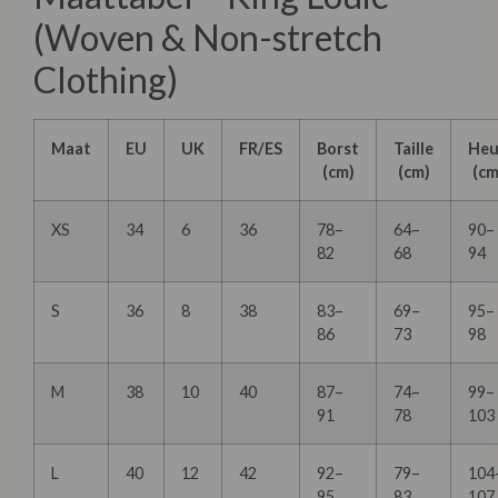
(Woven & Non-stretch
Clothing)
Maat
EU
UK
FR/ES
Borst
Taille
Heu
(cm)
(cm)
(cm
XS
34
6
36
78–
64–
90–
82
68
94
S
36
8
38
83–
69–
95–
86
73
98
M
38
10
40
87–
74–
99–
91
78
103
L
40
12
42
92–
79–
104
95
83
107