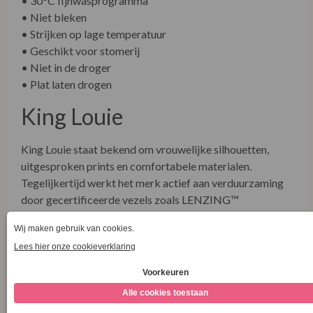
• 30°C fijnwasprogramma
• Niet bleken
• Strijken op lage temperatuur
• Geschikt voor stomerij
• Niet in de droger
• Plat laten drogen
King Louie
King Louie staat bekend om vrouwelijke silhouetten,
uitgesproken prints en comfortabele materialen.
Tegelijkertijd werkt het merk actief aan verduurzaming
door gecertificeerde vezels zoals LENZING™
ECOVERO™ te gebruiken, transparantie in de
productieketen te bieden en tijdloze ontwerpen te
ontwikkelen.
Combineer met