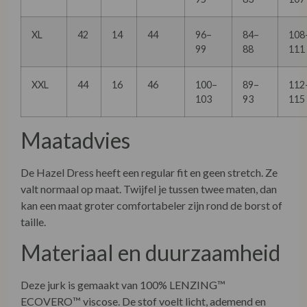
XL
42
14
44
96–
84–
108
99
88
111
XXL
44
16
46
100–
89–
112
103
93
115
Maatadvies
De Hazel Dress heeft een regular fit en geen stretch. Ze
valt normaal op maat. Twijfel je tussen twee maten, dan
kan een maat groter comfortabeler zijn rond de borst of
taille.
Materiaal en duurzaamheid
Deze jurk is gemaakt van 100% LENZING™
ECOVERO™ viscose. De stof voelt licht, ademend en