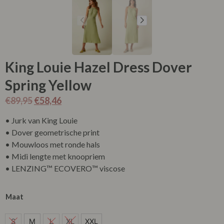
King Louie Hazel Dress Dover
Spring Yellow
€
89,95
€
58,46
• Jurk van King Louie
• Dover geometrische print
• Mouwloos met ronde hals
• Midi lengte met knoopriem
• LENZING™ ECOVERO™ viscose
Maat
M
S
M
L
XL
XXL