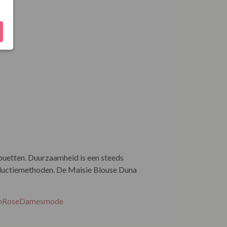
houetten. Duurzaamheid is een steeds
roductiemethoden. De Maisie Blouse Duna
EnRoseDamesmode