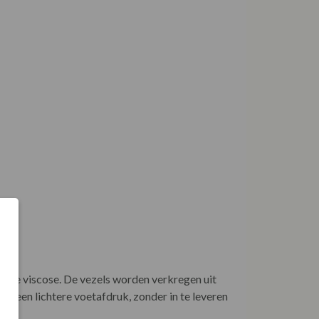
le viscose. De vezels worden verkregen uit
or een lichtere voetafdruk, zonder in te leveren