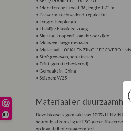
• SKU / ProductID: 10016001
• Model draagt: maat 36, lengte 1,72 m
• Pasvorm: rechtvallend, regular fit
• Lengte: heuplengte
• Halslijn: klassieke kraag
• Sluiting: knopenrij aan de voorzijde
• Mouwen: lange mouwen
• Materiaal: 100% LENZING™ ECOVERO™ vis
• Stof: geweven, non-stretch
• Print: geruit (checkered)
• Gemaakt in: China
• Seizoen: W25
Materiaal en duurzaamhei
Deze blouse is gemaakt van 100% LENZING™ ECO
9,5
houtpulp afkomstig uit FSC-gecertificeerde boss
op kwaliteit of draagcomfort.