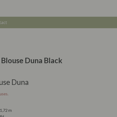
tact
e Blouse Duna Black
ouse Duna
uses.
 1,72 m
fit