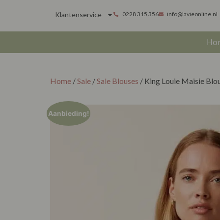
Klantenservice
0228 315 356
info@lavieonline.nl
Ho
Home
/
Sale
/
Sale Blouses
/ King Louie Maisie Blo
Aanbieding!