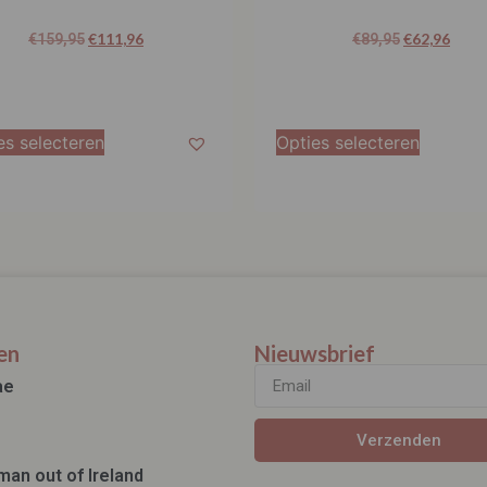
€
111,96
€
62,96
€
159,95
€
89,95
es selecteren
Opties selecteren
en
Nieuwsbrief
ae
Verzenden
man out of Ireland