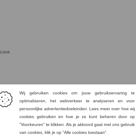
cose
d
VERO™ viscose – een milieubewuster alternatief voor traditione
en, met aanzienlijk minder waterverbruik en uitstoot. Dit zorgt vo