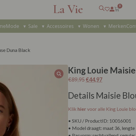
La Vie
0
me
Mode
▾
Sale
▾
Accessoires
▾
Wonen
▾
Merken
Con
use Duna Black
King Louie Maisi
€
89,95
€
44,97
Details Maisie Bl
Klik
hier
voor alle King Louie blo
• SKU / ProductID: 10016001
• Model draagt: maat 36, lengte
• Pasvorm: rechtvallend, regular 