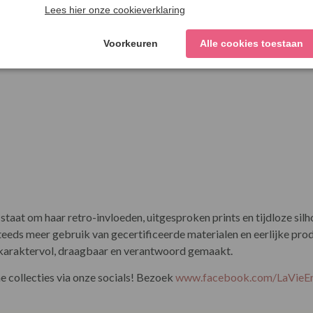
se Duna
ogramma)
aat om haar retro-invloeden, uitgesproken prints en tijdloze sil
 steeds meer gebruik van gecertificeerde materialen en eerlijke p
 karaktervol, draagbaar en verantwoord gemaakt.
 collecties via onze socials! Bezoek
www.facebook.com/LaVie