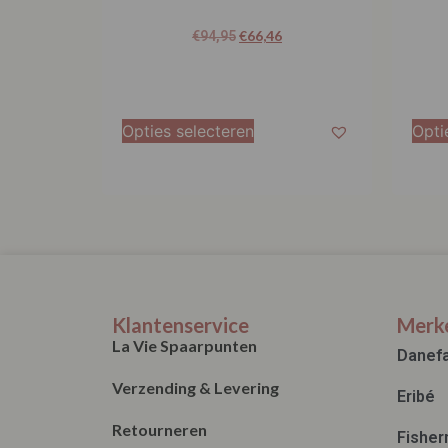
€
66,46
€
94,95
Opties selecteren
Opti
Klantenservice
Merk
La Vie Spaarpunten
Danef
Verzending & Levering
Eribé
Retourneren
Fisher