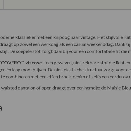
oderne klassieker met een knipoog naar vintage. Het stijlvolle ru
os draagt op zowel een werkdag als een casual weekenddag. Dankzij
stijf. De soepele stof zorgt daarbij voor een comfortabele fit die
ECOVERO™ viscose
– een geweven, niet-rekbare stof die licht en 
en én lang mooi blijven. De niet-elastische structuur zorgt voor een 
t te combineren met een effen broek, denim of zelfs een corduroy r
h-waisted pantalon of open draagt over een hemdje: de Maisie Blouse
a