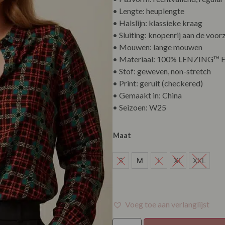
• Lengte: heuplengte
• Halslijn: klassieke kraag
• Sluiting: knopenrij aan de voor
• Mouwen: lange mouwen
• Materiaal: 100% LENZING™
• Stof: geweven, non-stretch
• Print: geruit (checkered)
• Gemaakt in: China
• Seizoen: W25
Maat
M
S
M
L
XL
XXL
Voeg toe aan verlanglijst